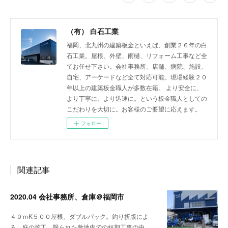
（有） 白石工業
福岡、北九州の建築板金といえば、創業２６年の白
石工業。屋根、外壁、雨樋、リフォーム工事など全
てお任せ下さい。会社事務所、店舗、病院、施設、
自宅、アーケードなど全て対応可能。現場経験２０
年以上の建築板金職人が多数在籍。 より安全に、
より丁寧に、より迅速に。という板金職人としての
こだわりを大切に。お客様のご要望に応えます。
フォロー
関連記事
2020.04 会社事務所、倉庫＠福岡市
４０ｍK５００屋根。ダブルパック。釣り折版によ
る、庇の施工。限られた敷地内での短期工事の中、…